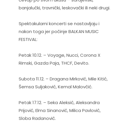
banjalučki, travnički, leskovački ili neki drugi.
Spektakularni koncerti se nastavljaju i
nakon toga jer počinje BALKAN MUSIC
FESTIVAL:
Petak 10.12. – Voyage, Nucci, Corona X
Rimski, Gazda Paja, THCF, Devito.
Subota 11.12. – Dragana Mirković, Mile Kitić,
Šemsa Suljaković, Kemal Malovčić.
Petak 17.12. – Seka Aleksić, Aleksandra
Prijović, Elma Sinanović, Milica Pavlović,
Sloba Radanović.