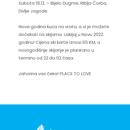
Subota 18.12. – Bijelo Dugme, Riblja Čorba,
Divlje Jagode.
Nova godina kuca na vrata, a vi je možete
dočekati na skijama. Uskijaj u Novu 2022.
godinu! Cijena ski karte iznosi 65 KM, a
novogodišnje skijanje je planirano u
terminu od 22 do 02 časa.
Jahorina vas čeka! PLACE TO LOVE