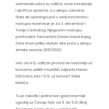
vremenski uslovi su odlični, nove instalacije
i ski liftovi spremni, a u sklopu Jahorina
Gala ski openinga prvi u seriji koncerata i
nastupa rezervisan je za 3. decembar i
Tonija Cetinskog. Njegovom nastupu
prethodiće fantastični Dream band kojeg
ćete imati priliku slušati više puta u sklopu
zimske sezone 2021/2022!
Već od 4.12. odličan provod se nastavlja uz
koncerte velikih muzičkih zvijezda Harisa
Džinovića, kao i 5.12. uz koncert Saše
Matića.
Tu je takođe i jedinstven gastronomski
ugođaj uz Ćevap fest od 3. do 5.12. Biraj
ćevap po svom ukusu – sarajevski,