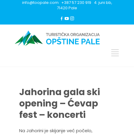
info@toopale.com +387 57 230 919 4. juni bb,
71420 Pale
Jahorina gala ski
opening – Ćevap
fest – koncerti
Na Jahorini je skijanje već počelo,