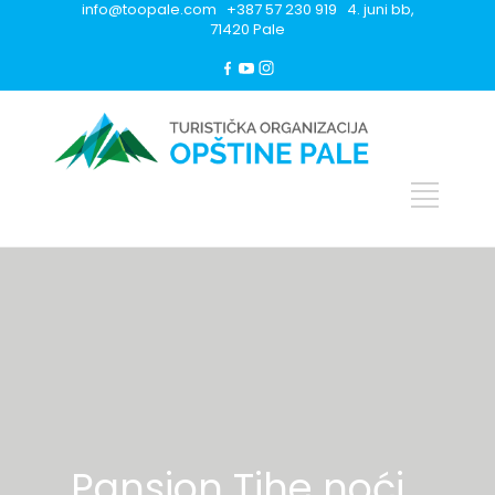
info@toopale.com +387 57 230 919 4. juni bb,
71420 Pale
Pansion Tihe noći