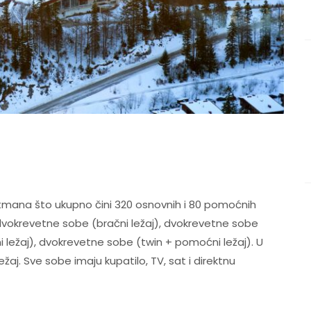
artmana što ukupno čini 320 osnovnih i 80 pomoćnih
dvokrevetne sobe (bračni ležaj), dvokrevetne sobe
 ležaj), dvokrevetne sobe (twin + pomoćni ležaj). U
ežaj. Sve sobe imaju kupatilo, TV, sat i direktnu