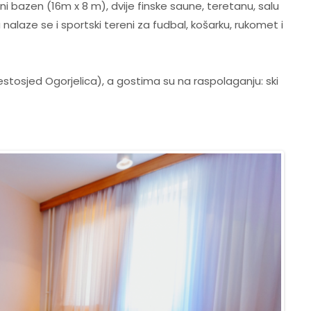
i bazen (16m x 8 m), dvije finske saune, teretanu, salu
la nalaze se i sportski tereni za fudbal, košarku, rukomet i
estosjed Ogorjelica), a gostima su na raspolaganju: ski