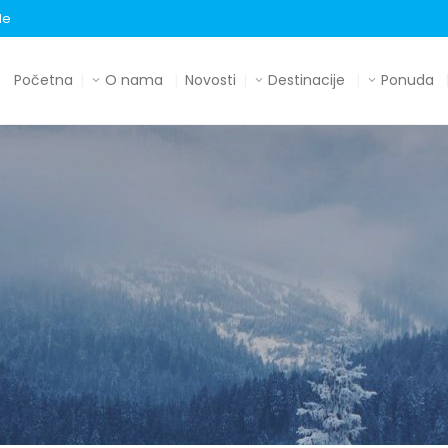
le
Početna
O nama
Novosti
Destinacije
Ponuda