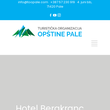
info@toopale.com +387 57 230 919 4. juni bb,
71420 Pale
Hotel Bergkranc