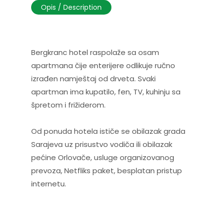
Opis / Description
Bergkranc hotel raspolaže sa osam
apartmana čije enterijere odlikuje ručno
izrađen namještaj od drveta. Svaki
apartman ima kupatilo, fen, TV, kuhinju sa
špretom i frižiderom.
Od ponuda hotela ističe se obilazak grada
Sarajeva uz prisustvo vodiča ili obilazak
pećine Orlovače, usluge organizovanog
prevoza, Netfliks paket, besplatan pristup
internetu.