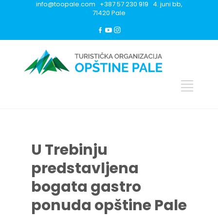
info@toopale.com +387 57 230 919 4. juni bb,
71420 Pale
U Trebinju
predstavljena
bogata gastro
ponuda opštine Pale