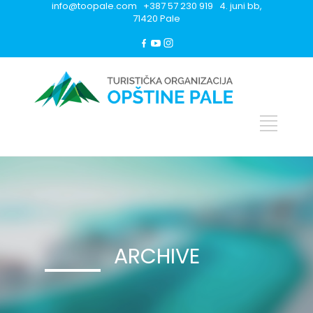
info@toopale.com +387 57 230 919 4. juni bb,
71420 Pale
ARCHIVE