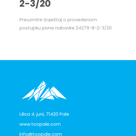
2-3/20
Preuzmite Izvještaj o provedenom
postupku javne nabavke 24279-8-2-3/20
Ulica 4. juni, 71420 Pale
www.toopale.com
info@toopale.com