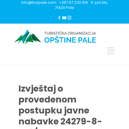
info@toopale.com +387 57 230 919 4. juni bb,
71420 Pale
Izvještaj o
provedenom
postupku javne
nabavke 24279-8-