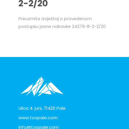
2-2/20
Preuzmite Izvještaj o provedenom
postupku javne nabavke 24279-8-2-2/20
Ulica 4. juni, 71420 Pale
www.toopale.com
info@toopale.com