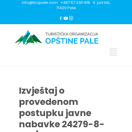
info@toopale.com +387 57 230 919 4. juni bb,
71420 Pale
Izvještaj o
provedenom
postupku javne
nabavke 24279-8-